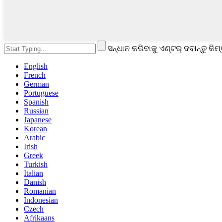
ସନ୍ଧାନ କରିବାକୁ ଏଣ୍ଟର୍ ଦବାନ୍ତୁ କିମ୍
English
French
German
Portuguese
Spanish
Russian
Japanese
Korean
Arabic
Irish
Greek
Turkish
Italian
Danish
Romanian
Indonesian
Czech
Afrikaans