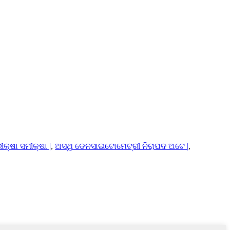
କ୍ଷା ସମୀକ୍ଷା |
,
ଅସ୍ଥି ଡେନସାଇଟୋମେଟ୍ରୀ ନିରାପଦ ଅଟେ |
,