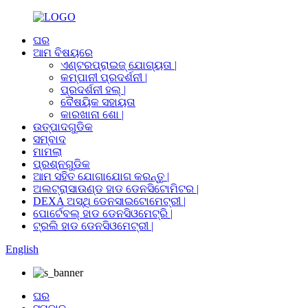
ଘର
ଆମ ବିଷୟରେ
ଏଣ୍ଟରପ୍ରାଇଜ୍ ଯୋଗ୍ୟତା |
କମ୍ପାନୀ ପ୍ରଦର୍ଶନୀ |
ପ୍ରଦର୍ଶନୀ ହଲ୍ |
ବୈଷୟିକ ସହାୟତା
କାରଖାନା ଶୋ |
ଉତ୍ପାଦଗୁଡିକ
ସମ୍ବାଦ
ମାମଲା
ପ୍ରଶ୍ନଗୁଡିକ
ଆମ ସହିତ ଯୋଗାଯୋଗ କରନ୍ତୁ |
ଅଲଟ୍ରାସାଉଣ୍ଡ ହାଡ ଡେନସିଟୋମିଟର |
DEXA ଅସ୍ଥି ଡେନସାଇଟୋମେଟ୍ରୀ |
ପୋର୍ଟେବଲ୍ ହାଡ ଡେନସିଓମେଟ୍ରି |
ଟ୍ରଲି ହାଡ ଡେନସିଓମେଟ୍ରୀ |
English
ଘର