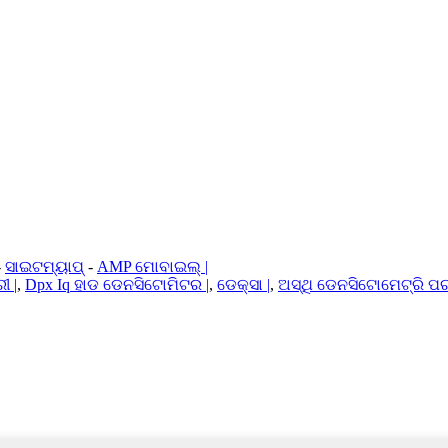
-
ସାଇଟମ୍ୟାପ୍
-
AMP ମୋବାଇଲ୍ |
ୀ |
,
Dpx Iq ହାଡ ଡେନସିଟୋମିଟର |
,
ଡେକ୍ସା |
,
ଅସ୍ଥି ଡେନସିଟୋମେଟ୍ରି ପରୀ