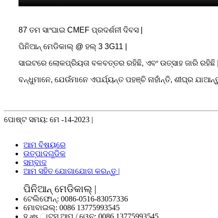
87 ତମ ସାଂଘାଇ CMEF ପ୍ରଦର୍ଶନୀ ଦିବସ |
ପିନିଆନ୍ ମେଡିକାଲ୍ @ ହଲ୍ 3 3G11 |
ସାଇଟରେ ଲୋକପ୍ରିୟତା ବଳବତ୍ତର ରହିଛି, ଏବଂ ଉତ୍ସାହ ଜାରି ରହିଛି 
ବନ୍ଧୁମାନେ, ଯେଉଁମାନେ ଏପର୍ଯ୍ୟନ୍ତ ପହଞ୍ଚି ନାହାଁନ୍ତି, ଶୀଘ୍ର ଯାଆନ୍ତୁ
ପୋଷ୍ଟ ସମୟ: ମେ -14-2023 |
ଆମ ବିଷୟରେ
ଉତ୍ପାଦଗୁଡିକ
ସମ୍ବାଦ
ଆମ ସହିତ ଯୋଗାଯୋଗ କରନ୍ତୁ |
ପିନିଆନ୍ ମେଡିକାଲ୍ |
ଟେଲିଫୋନ୍:
0086-0516-83057336
ମୋବାଇଲ୍:
0086 13775993545
ହ୍ ats ାଟସ୍ ଆପ୍ / ୱେଚ୍:
0086 13775993545