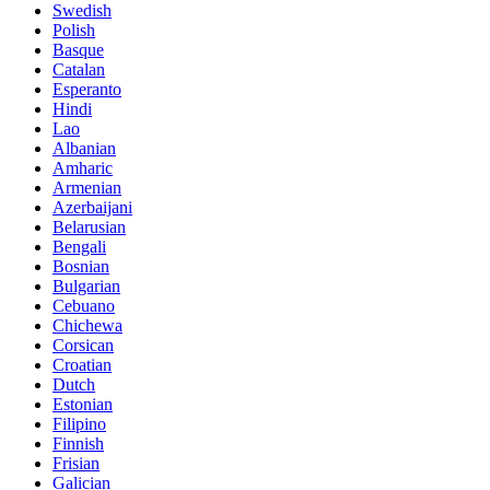
Swedish
Polish
Basque
Catalan
Esperanto
Hindi
Lao
Albanian
Amharic
Armenian
Azerbaijani
Belarusian
Bengali
Bosnian
Bulgarian
Cebuano
Chichewa
Corsican
Croatian
Dutch
Estonian
Filipino
Finnish
Frisian
Galician