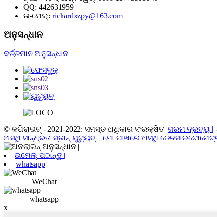
QQ:
442631959
ଇ-ମେଲ୍:
richardxzpy@163.com
ଅନୁସନ୍ଧାନ
ବର୍ତ୍ତମାନ ଅନୁସନ୍ଧାନ
© କପିରାଇଟ୍ - 2021-2022: ସମସ୍ତ ଅଧିକାର ସଂରକ୍ଷିତ |
ଗରମ ଦ୍ରବ୍ୟ |
ଅସ୍ଥି ସାନ୍ଧ୍ରତା ସ୍କାନ୍ ୟୁଟ୍ୟୁବ୍ |
,
ମୋ ପାଖରେ ଅସ୍ଥି ଡେନସାଇଟୋମେଟ୍ର
ଇମେଲ୍ ପଠାନ୍ତୁ |
whatsapp
WeChat
whatsapp
x