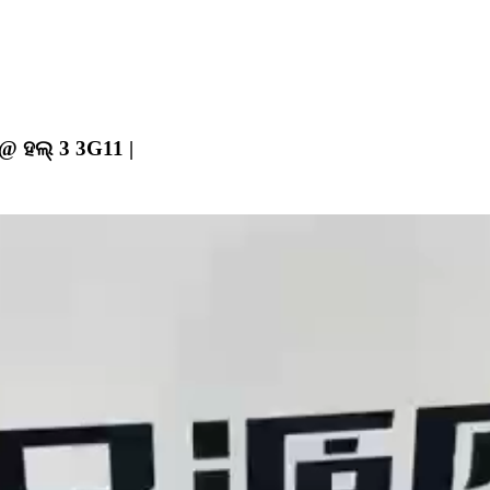
@ ହଲ୍ 3 3G11 |