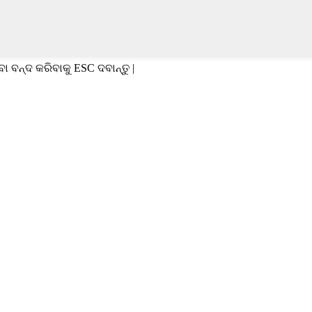
ବା ବନ୍ଦ କରିବାକୁ ESC ଦବାନ୍ତୁ |