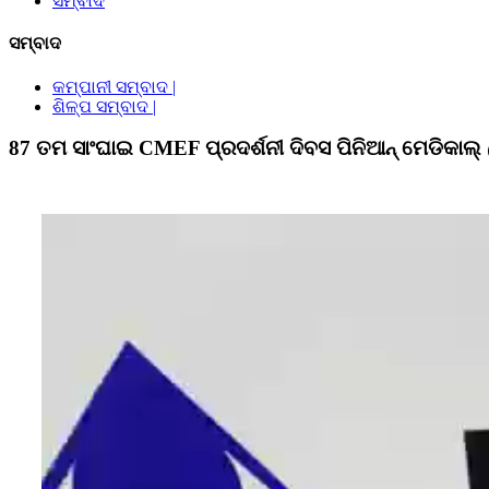
ସମ୍ବାଦ
ସମ୍ବାଦ
କମ୍ପାନୀ ସମ୍ବାଦ |
ଶିଳ୍ପ ସମ୍ବାଦ |
87 ତମ ସାଂଘାଇ CMEF ପ୍ରଦର୍ଶନୀ ଦିବସ ପିନିଆନ୍ ମେଡିକାଲ୍ 